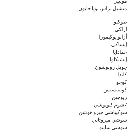
موليير
ميشيل براس تويا جابون
طوكيو
أراكي
أزابو يوكيمورا
إيساكي
حمادايا
إيشيكاوا
جويل روبوشون
كاندا
كوجو
كوينتيسنس
ريوجين
7شوم كيوبوشي
سوكيباشي جيرو هونتين
سوشي ميزوتاني
سوشي سايتو