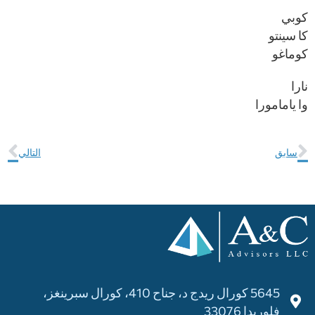
كوبي
كا سينتو
كوماغو
نارا
وا يامامورا
سابق
التالي
5645 كورال ريدج د، جناح 410، كورال سبرينغز،
فلوريدا 33076