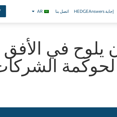
V
إجابة HEDGEAnswers
اتصل بنا
AR
 يلوح في الأفق 
ة لحوكمة الشركا